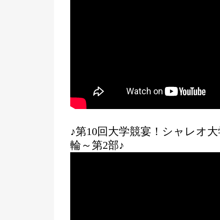
♪第10回大学競宴！シャレオ
輪～第2部♪