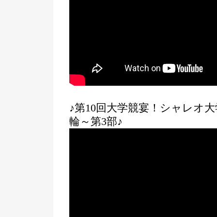
♪第10回大学競宴！シャレオ
輪～第3部♪