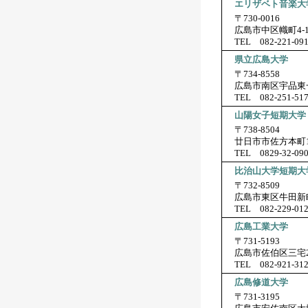
エリザベト音楽大
〒730-0016
広島市中区幟町4-1
TEL 082-221-09
県立広島大学
〒734-8558
広島市南区宇品東一
TEL 082-251-51
山陽女子短期大学
〒738-8504
廿日市市佐方本町1
TEL 0829-32-09
比治山大学短期大
〒732-8509
広島市東区牛田新町
TEL 082-229-01
広島工業大学
〒731-5193
広島市佐伯区三宅2-
TEL 082-921-31
広島修道大学
〒731-3195