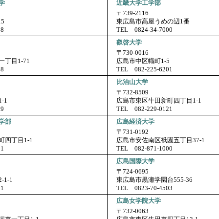
学
近畿大学工学部
〒739-2116
5
東広島市高屋うめの辺1番
18
TEL 0824-34-7000
叡啓大学
〒730-0016
丁目1-71
広島市中区幟町1-5
78
TEL 082-225-6201
比治山大学
〒732-8509
-1
広島市東区牛田新町四丁目1-1
09
TEL 082-229-0121
学部
広島経済大学
〒731-0192
四丁目1-1
広島市安佐南区祇園五丁目37-1
21
TEL 082-871-1000
広島国際大学
〒724-0695
1-1
東広島市黒瀬学園台555-36
21
TEL 0823-70-4503
広島女学院大学
〒732-0063