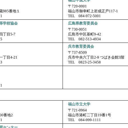
福山平成大学
〒720-0001
985番地１
福山市御幸町上岩成正戸117-1
11
TEL 084-972-5001
等学校協会
広島県教育委員会
〒730-0051
丁目5-7
広島市中区基町9-42
05
TEL
082-513-4934
呉市教育委員会
〒737-8509
丁目4-21
呉市中央六丁目2-9 つばき会館3階
63
TEL 0823-25-3458
11
福山市立大学
〒721-0964
00番地2
福山市港町二丁目19番1号
11
TEL 084-999-1111
習センター