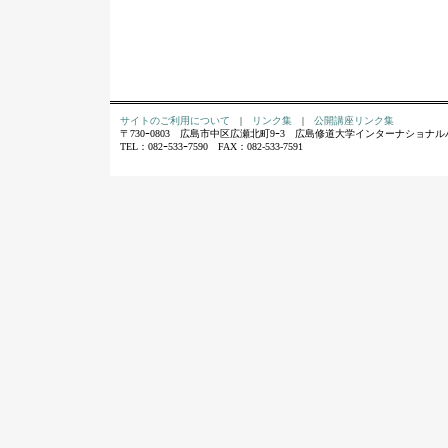
サイトのご利用について
|
リンク集
|
公開講座リンク集
〒730ｰ0803 広島市中区広瀬北町9ｰ3 広島修道大学インターナショナ
TEL：082ｰ533ｰ7590 FAX：082-533-7591