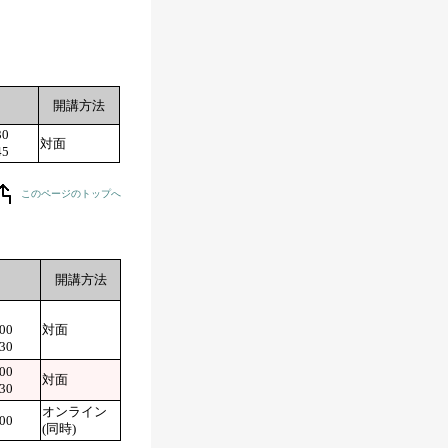
開講方法
30
対面
45
このページのトップへ
間
開講方法
00
対面
30
00
対面
30
オンライン
00
(同時)