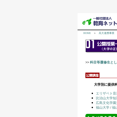
HOME
＞
高大連携事業
>>
科目等履修生とし
大学別に提供
エリザベト音
比治山大学短
広島文化学園
福山大学
/
福