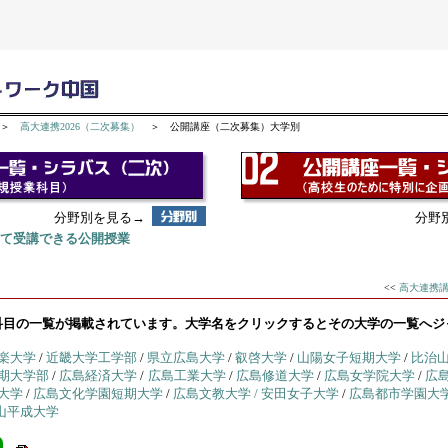
＞
高大連携2026（二次募集）
＞ 公開講座（二次募集）大学別
分野別を見る→
分野
て受講できる公開授業
<<
高大連携講
科目の一覧が掲載されています。大学名をクリックするとその大学の一覧へジ
楽大学
/
近畿大学工学部
/
県立広島大学
/
叡啓大学
/
山陽女子短期大学
/
比治
期大学部
/
広島経済大学
/
広島工業大学
/
広島修道大学
/
広島女学院大学
/
広
大学
/
広島文化学園短期大学
/
広島文教大学
/
安田女子大学
/
広島都市学園大
山平成大学