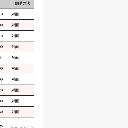
開講方法
10
対面
00
対面
10
対面
00
対面
5
対面
00
対面
00
対面
20
対面
00
対面
30
対面
このページのトップへ