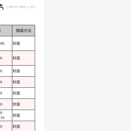
このページのトップへ
間
開講方法
:00
対面
20
対面
20
対面
10
対面
10
対面
10
対面
30
対面
:10
10
対面