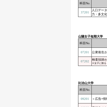
科目No.
人口デー
37201
力・多文
山陽女子短期大学
科目No.
07201
公衆衛生
検査技師
07202
※女子に限る
比治山大学
科目No.
09201
＜広告×情