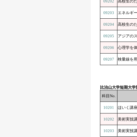
09202
高校生の
09203
エネルギ
09204
高校生の
09205
アジアの
09206
心理学を
09207
検量線を
比治山大学短期大学
科目No.
10201
ほいく講
10202
美術実技
10203
美術実技