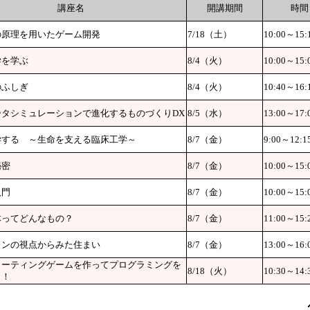
講座名
開講期間
時間
の原理を用いたゲーム開発
7/18（土）
10:00～15:
学を学ぶ
8/4（火）
10:00～15:
のふしぎ
8/4（火）
10:40～16:
ータシミュレーションで進化するものづくりDX
8/5（水）
13:00～17:
学する ～生命を支える臨床工学～
8/7（金）
9:00～12:1
秘密
8/7（金）
10:00～15:
入門
8/7（金）
10:00～15:
体ってどんなもの？
8/7（金）
11:00～15:
インの視点からみた住まい
8/7（金）
13:00～16:
ューティングゲームを作ってプログラミングを
8/18（火）
10:30～14:
う！