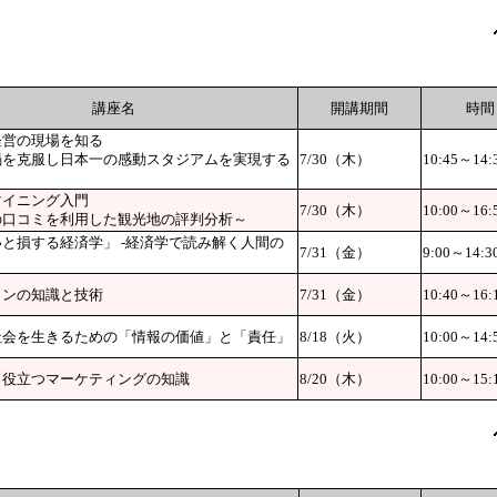
講座名
開講期間
時間
経営の現場を知る
禍を克服し日本一の感動スタジアムを実現する
7/30（木）
10:45～14:
マイニング入門
7/30（木）
10:00～16:
の口コミを利用した観光地の評判分析～
と損する経済学」 -経済学で読み解く人間の
7/31（金）
9:00～14:3
インの知識と技術
7/31（金）
10:40～16:
社会を生きるための「情報の価値」と「責任」
8/18（火）
10:00～14:
も役立つマーケティングの知識
8/20（木）
10:00～15: