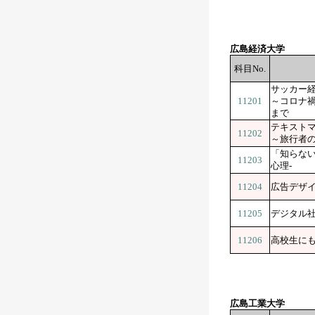
広島経済大学
科目No.
サッカー
11201
～コロナ
まで
テキスト
11202
～旅行者
「知らない
11203
心理-
11204
広告デザ
11205
デジタル
11206
高校生に
広島工業大学