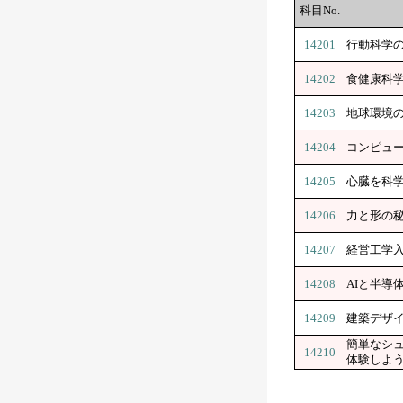
科目No.
14201
行動科学
14202
食健康科
14203
地球環境
14204
コンピュ
14205
心臓を科
14206
力と形の
14207
経営工学
14208
AIと半導
14209
建築デザ
簡単なシ
14210
体験しよ