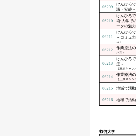
けんひろで
06209
識・安静～
けんひろで
06210
術:大学で
ークの魅力
けんひろで
06211
～コミュ力
ス）
作業療法の
06212
パス）
けんひろで
06213
症～
（三原キャン
作業療法の
06214
（三原キャン
06215
地域で活動
06216
地域で活動
叡啓大学