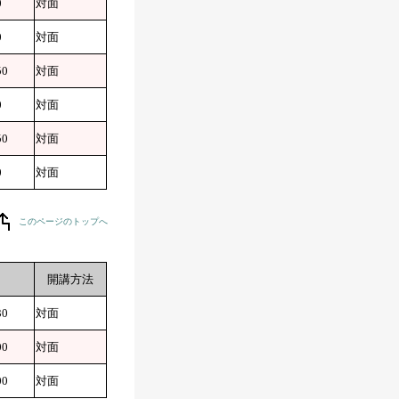
0
対面
0
対面
50
対面
0
対面
50
対面
0
対面
このページのトップへ
開講方法
30
対面
00
対面
00
対面