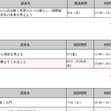
講座名
開講期間
時間
タから読み解く世界の人々の暮らし―国際協
8/4（火）
13:00～16:
化共生の未来を考えよう
講座名
開講期間
時間
から感染を考える
8/7(金)
13:00～16:
8/25・8/26(火・
が教えてくれること
13:00～16:
水)
講座名
開講期間
時間
報＞入門
7/18（土）
10:40～14: