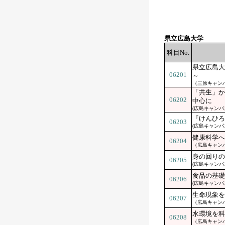
県立広島大学
科目No.
県立広島大
06201
～
（三原キャン
「共生」か
06202
中心に
(広島キャンパ
『けんひろ
06203
(広島キャンパ
健康科学へ
06204
（広島キャン
身の回りの
06205
(広島キャンパ
食品の基礎
06206
(広島キャンパ
生命現象を
06207
（広島キャン
水環境を科
06208
（広島キャン