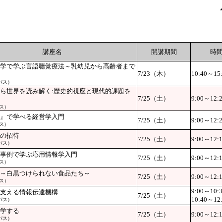
講座名
開講期間
時
学で学ぶ言語聴覚療法～乳幼児から高齢者まで
7/23
（木）
10:40～15
パス）
ら世界を読み解く:歴史的視座と現代的課題を
7/25（土）
9:00～12:
ス）
』で学べる経営学入門
7/25（土）
9:00～12:
ス）
の招待
7/25（土）
9:00～12:
パス）
事例で学ぶ応用情報学入門
7/25（土）
9:00～12:
ス）
～白黒つけられない食品たち～
7/25（土）
9:00～12:
ス）
9:00～10:
支える情報伝達機構
7/25（土）
10:40～12
パス）
学する
7/25（土）
9:00～12:
パス）