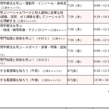
理学療法を学ぶ～運動学・インソール・身体意
7/29（水）
9:00～12:
（三原キャンパス）
学ぶソーシャルワークと対人援助に必要な技
の講義、演習、ゼミ体験を通してソーシャルワ
7/29（水）
9:10～14:
を理解する
（三原キャンパス）
理学療法を学ぶ
7/30（木）
9:00～12:
・地域・物理刺激・テクノロジー～
(三原キャンパ
専門知識と技術を学ぶ！（その１）
（三原キャン
7/30（木）
9:00～12:
理学療法を学ぶ～スポーツ・栄養・呼吸・認知
7/31（金）
9:00～12:
パス）
専門知識と技術を学ぶ！（その２）
7/31（金）
9:00～12:
パス）
する看護職を知ろう（午前）
8/7(金）
9:20～12:
（三原キャンパス）
する看護職を知ろう
（午後
8/7(金）
13:30～16
）（三原キャンパス）