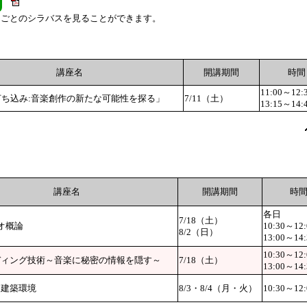
目ごとのシラバスを見ることができます。
講座名
開講期間
時間
11:00～12:
打ち込み:音楽創作の新たな可能性を探る」
7/11（土）
13:15～14:
講座名
開講期間
時
各日
7/18（土）
オ概論
10:30～12:
8/2（日）
13:00～14:
10:30～12:
ディング技術～音楽に秘密の情報を隠す～
7/18（土）
13:00～14:
な建築環境
8/3・8/4（月・火）
10:30～12: