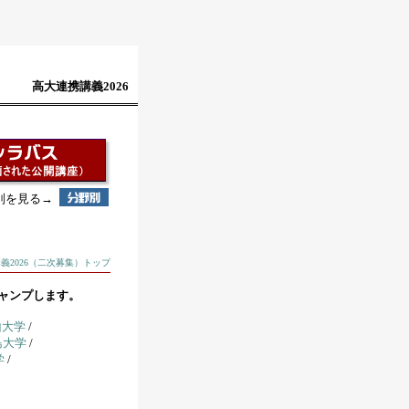
高大連携講義2026
別を見る→
義2026（二次募集）トップ
ャンプします。
山大学
/
島大学
/
学
/