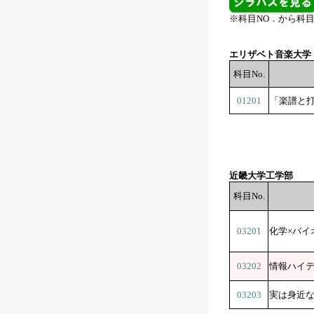
※科目NO．から科
エリザベト音楽大学
科目No.
01201
「楽譜と
近畿大学工学部
科目No.
03201
化学×バイ
03202
情報ハイ
03203
実は身近